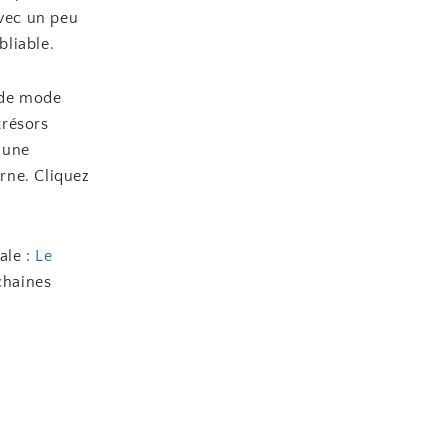
Avec un peu
bliable.
 de mode
trésors
 une
rne. Cliquez
.
ale :
Le
ochaines