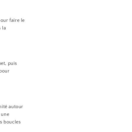
ur faire le
 la
et, puis
 pour
mité autour
e une
es boucles