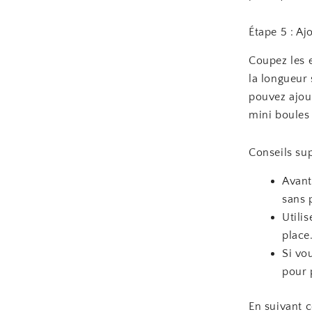
Étape 5 : Ajo
Coupez les e
la longueur 
pouvez ajou
mini boules
Conseils su
Avant
sans p
Utili
place
Si vo
pour 
En suivant 