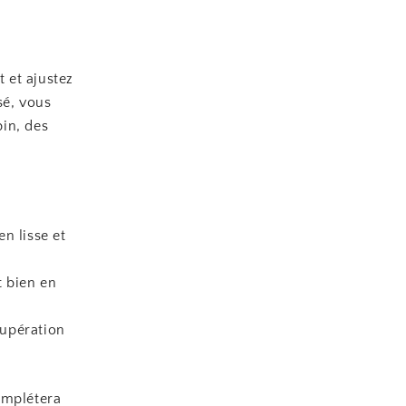
t et ajustez
sé, vous
in, des
n lisse et
t bien en
cupération
omplétera