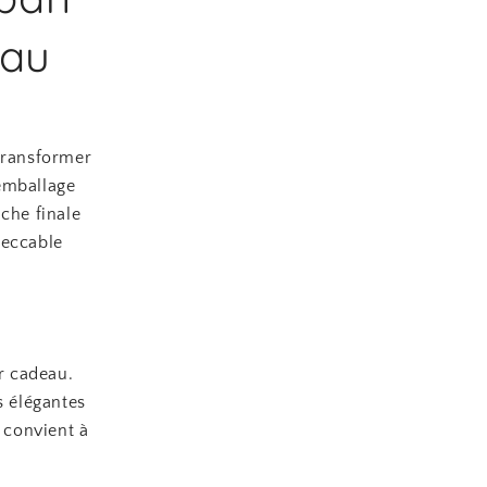
eau
 transformer
 emballage
che finale
peccable
r cadeau.
s élégantes
i convient à