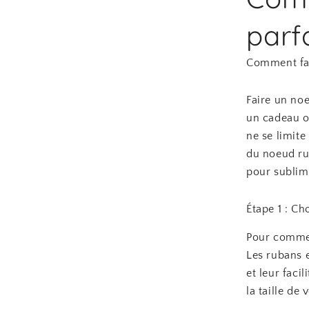
parf
Comment fai
Faire un no
un cadeau o
ne se limite
du noeud ru
pour sublim
Étape 1 : Ch
Pour commen
Les rubans e
et leur faci
la taille de 