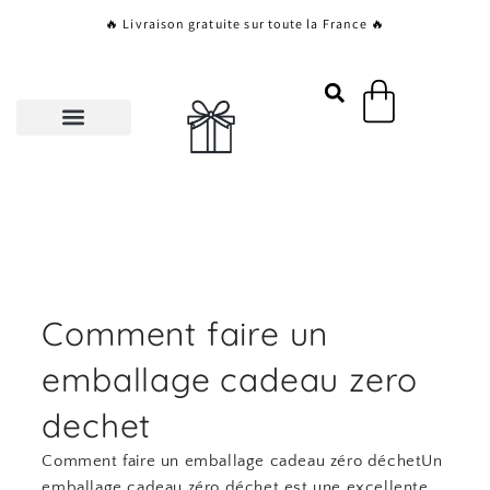
Aller
🔥 Livraison gratuite sur toute la France 🔥
au
contenu
Panier
Comment faire un
emballage cadeau zero
dechet
Comment faire un emballage cadeau zéro déchetUn
emballage cadeau zéro déchet est une excellente