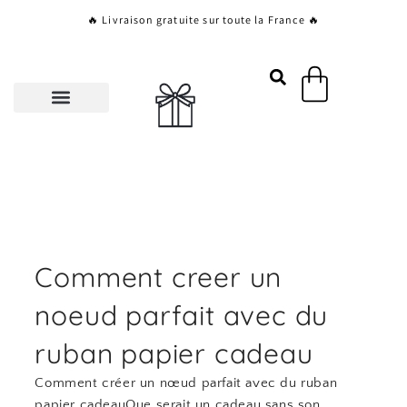
Aller
🔥 Livraison gratuite sur toute la France 🔥
au
contenu
Panier
Comment creer un
noeud parfait avec du
ruban papier cadeau
Comment créer un nœud parfait avec du ruban
papier cadeauQue serait un cadeau sans son