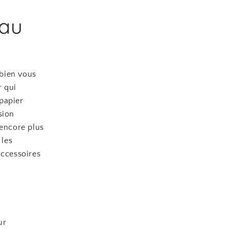
eau
mbien vous
r qui
 papier
sion
encore plus
 les
accessoires
ur