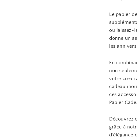
Le papier de
supplémenta
ou laissez-l
donne un as
les annivers
En combinan
non seuleme
votre créati
cadeau inoub
ces accesso
Papier Cade
Découvrez c
grâce à notr
d’élégance e