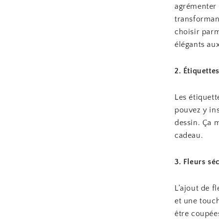
agrémenter u
transforman
choisir parm
élégants aux
2. Étiquette
Les étiquet
pouvez y in
dessin. Ça 
cadeau.
3. Fleurs sé
L’ajout de f
et une touc
être coupées