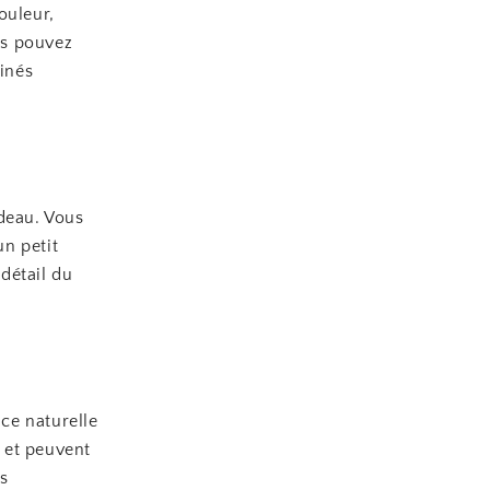
ouleur,
us pouvez
tinés
adeau. Vous
n petit
détail du
nce naturelle
 et peuvent
ns