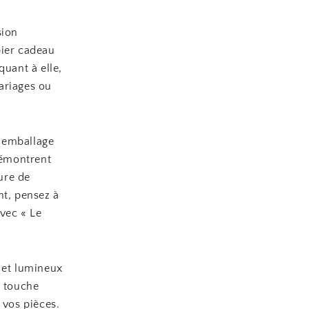
sion
pier cadeau
quant à elle,
ariages ou
n emballage
démontrent
ture de
nt, pensez à
vec « Le
 et lumineux
e touche
 vos pièces.