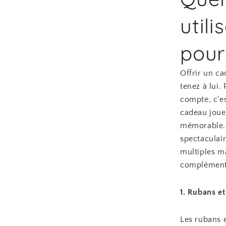
util
pour
Offrir un c
tenez à lui.
compte, c’es
cadeau joue 
mémorable. 
spectaculai
multiples ma
complément
1. Rubans e
Les rubans 