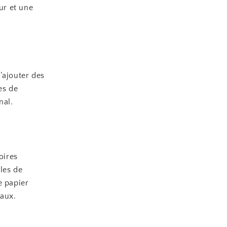
ur et une
’ajouter des
es de
nal.
oires
les de
e papier
naux.