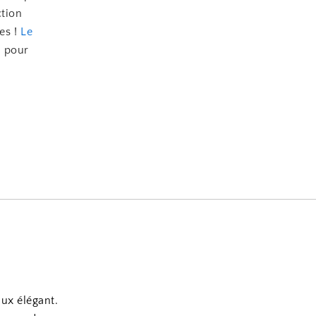
ction
es !
Le
t pour
aux élégant.