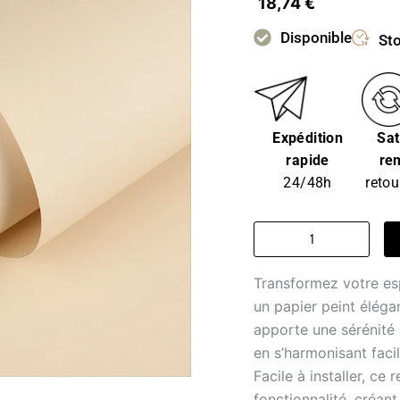
18,74
€
Disponible
Sto
Expédition
Sat
rapide
re
24/48h
retou
quantité
de
Papier
Transformez votre es
cadeau
-
un papier peint éléga
papier
apporte une sérénité 
beige
en s’harmonisant faci
rêve
Facile à installer, ce
fonctionnalité, créan