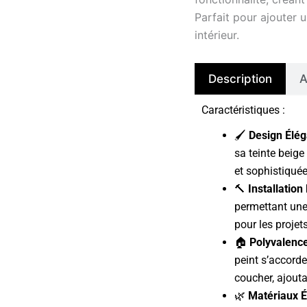
Parfait pour ajouter 
intérieur.
Description
A
Caractéristiques :
🖌️
Design Élég
sa teinte beige
et sophistiquée 
🔨
Installation 
permettant une 
pour les projet
🏠
Polyvalence
peint s’accord
coucher, ajoutan
🌿
Matériaux 