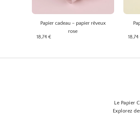
Papier cadeau – papier rêveux
Pap
rose
18,74
€
18,74
Le Papier C
Explorez de