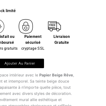
ck limité
isfait ou
Paiement
Livraison
mboursé
sécurisé
Gratuite
rs gratuits
cryptage SSL
Ajouter Au Panier
pace intérieur avec le
Papier Beige Rêve
,
nt et intemporel. Sa teinte beige douce
apaisante à n’importe quelle pièce, tout
lement avec divers styles de décoration.
 revêtement mural allie esthétique et
t une atmosphère chaleureuse et raffinée.