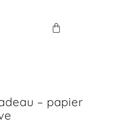
Panier
adeau – papier
ve