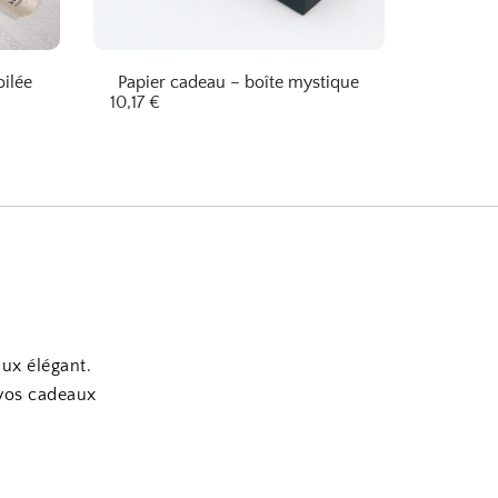
ilée
Papier cadeau – boîte mystique
10,17
€
aux élégant.
 vos cadeaux