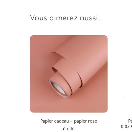
Vous aimerez aussi...
Papier cadeau – papier rose
P
8,82
étoilé