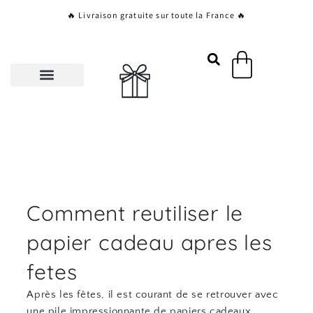
Aller
🔥 Livraison gratuite sur toute la France 🔥
au
contenu
Panier
Comment reutiliser le
papier cadeau apres les
fetes
Après les fêtes, il est courant de se retrouver avec
une pile impressionnante de papiers cadeaux